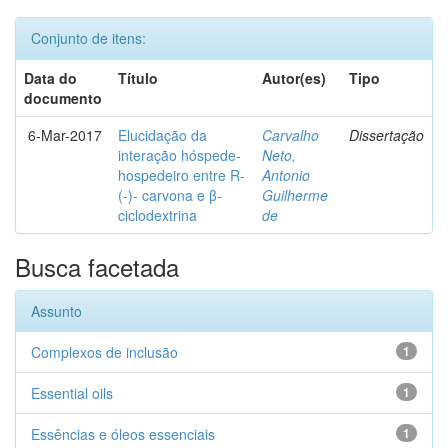
Conjunto de itens:
Data do
Título
Autor(es)
Tipo
documento
6-Mar-2017
Elucidação da
Carvalho
Dissertação
interação hóspede-
Neto,
hospedeiro entre R-
Antonio
(-)- carvona e β-
Guilherme
ciclodextrina
de
Busca facetada
Assunto
Complexos de inclusão
1
Essential oils
1
Essências e óleos essenciais
1