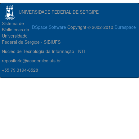
UNIVERSIDADE FEDERAL DE SERGIPE
Sistema de
DSpace Software
Copyright © 2002-2010
Duraspace
Bibliotecas da
Universidade
Federal de Sergipe - SIBIUFS
Núcleo de Tecnologia da Informação - NTI
repositorio@academico.ufs.br
+55 79 3194-6528