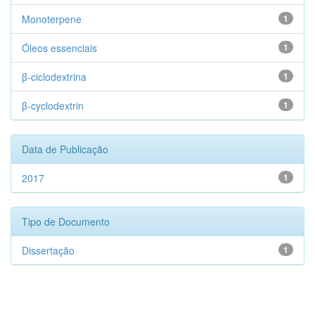
Monoterpene
1
Óleos essenciais
1
β-ciclodextrina
1
β-cyclodextrin
1
Data de Publicação
2017
1
Tipo de Documento
Dissertação
1