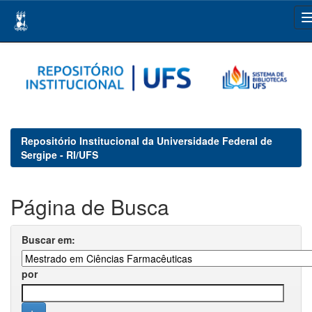
Skip
navigation
Repositório Institucional da Universidade Federal de
Sergipe - RI/UFS
Página de Busca
Buscar em:
por