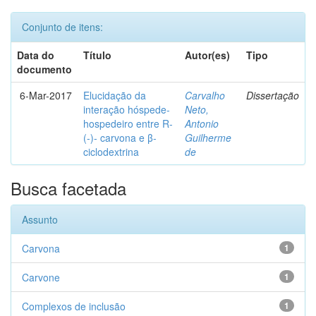
Conjunto de itens:
Data do
Título
Autor(es)
Tipo
documento
6-Mar-2017
Elucidação da
Carvalho
Dissertação
interação hóspede-
Neto,
hospedeiro entre R-
Antonio
(-)- carvona e β-
Guilherme
ciclodextrina
de
Busca facetada
Assunto
Carvona
1
Carvone
1
Complexos de inclusão
1