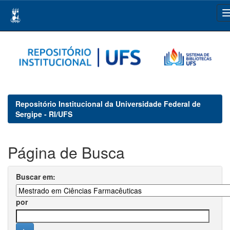
Skip
navigation
Repositório Institucional da Universidade Federal de
Sergipe - RI/UFS
Página de Busca
Buscar em:
por