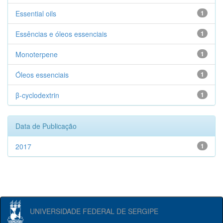
Essential oils
1
Essências e óleos essenciais
1
Monoterpene
1
Óleos essenciais
1
β-cyclodextrin
1
Data de Publicação
2017
1
UNIVERSIDADE FEDERAL DE SERGIPE