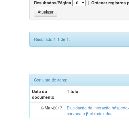
Resultados/Página
|
Ordenar registros 
Resultado 1-1 de 1.
Conjunto de itens:
Data do
Título
documento
6-Mar-2017
Elucidação da interação hóspede-
carvona e β-ciclodextrina