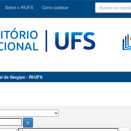
Sobre o RIUFS
Como publicar
al de Sergipe - RI/UFS