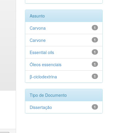
Assunto
Carvona
1
Carvone
1
Essential oils
1
Óleos essenciais
1
β-ciclodextrina
1
Tipo de Documento
Dissertação
1