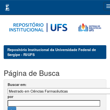
Skip
navigation
Repositório Institucional da Universidade Federal de
Sergipe - RI/UFS
Página de Busca
Buscar em:
por