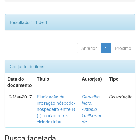
Resultado 1-1 de 1.
Anterior
1
Próximo
Conjunto de itens:
Data do
Título
Autor(es)
Tipo
documento
6-Mar-2017
Elucidação da
Carvalho
Dissertação
interação hóspede-
Neto,
hospedeiro entre R-
Antonio
(-)- carvona e β-
Guilherme
ciclodextrina
de
Busca facetada