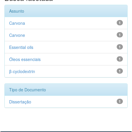
Assunto
Carvona
1
Carvone
1
Essential oils
1
Óleos essenciais
1
β-cyclodextrin
1
Tipo de Documento
Dissertação
1