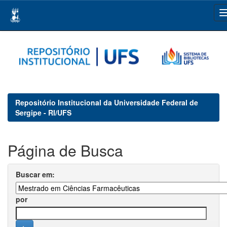
Skip
navigation
Repositório Institucional da Universidade Federal de
Sergipe - RI/UFS
Página de Busca
Buscar em:
por