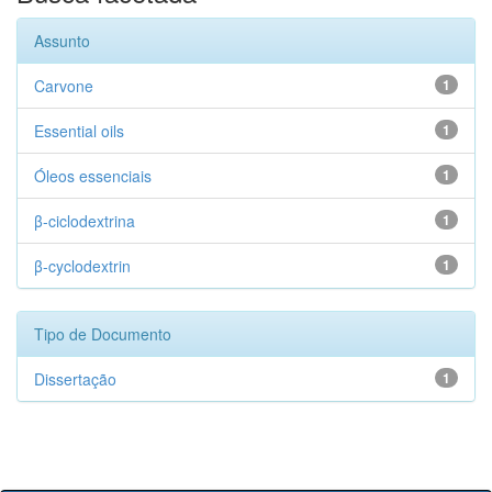
Assunto
Carvone
1
Essential oils
1
Óleos essenciais
1
β-ciclodextrina
1
β-cyclodextrin
1
Tipo de Documento
Dissertação
1