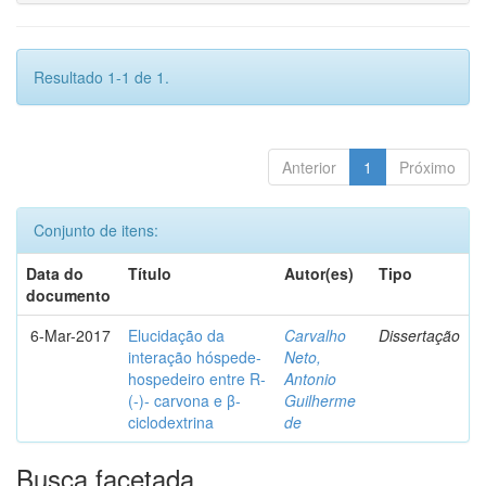
Resultado 1-1 de 1.
Anterior
1
Próximo
Conjunto de itens:
Data do
Título
Autor(es)
Tipo
documento
6-Mar-2017
Elucidação da
Carvalho
Dissertação
interação hóspede-
Neto,
hospedeiro entre R-
Antonio
(-)- carvona e β-
Guilherme
ciclodextrina
de
Busca facetada