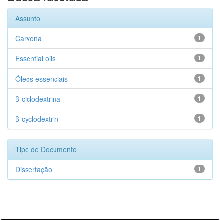
Assunto
Carvona
1
Essential oils
1
Óleos essenciais
1
β-ciclodextrina
1
β-cyclodextrin
1
Tipo de Documento
Dissertação
1