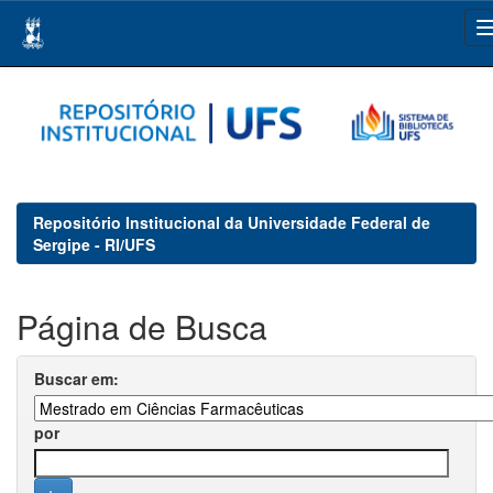
Skip
navigation
Repositório Institucional da Universidade Federal de
Sergipe - RI/UFS
Página de Busca
Buscar em:
por