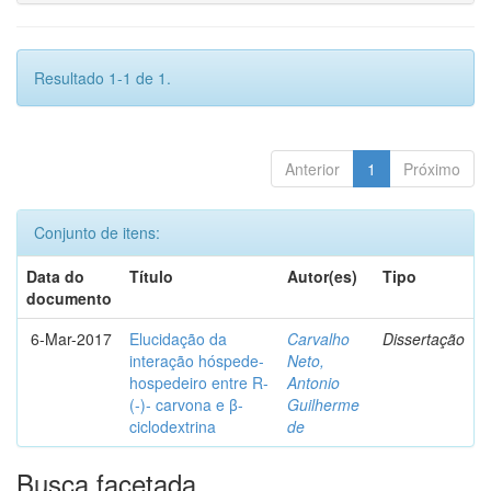
Resultado 1-1 de 1.
Anterior
1
Próximo
Conjunto de itens:
Data do
Título
Autor(es)
Tipo
documento
6-Mar-2017
Elucidação da
Carvalho
Dissertação
interação hóspede-
Neto,
hospedeiro entre R-
Antonio
(-)- carvona e β-
Guilherme
ciclodextrina
de
Busca facetada