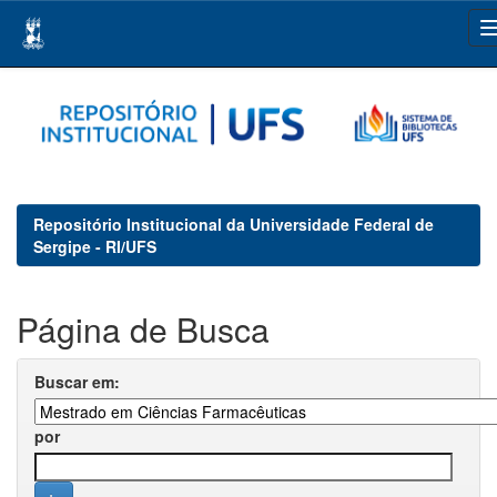
Skip
navigation
Repositório Institucional da Universidade Federal de
Sergipe - RI/UFS
Página de Busca
Buscar em:
por