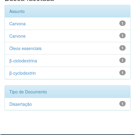
Assunto
Carvona
1
Carvone
1
Óleos essenciais
1
β-ciclodextrina
1
β-cyclodextrin
1
Tipo de Documento
Dissertação
1