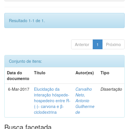
Resultado 1-1 de 1.
Anterior
1
Próximo
Conjunto de itens:
Data do
Título
Autor(es)
Tipo
documento
6-Mar-2017
Elucidação da
Carvalho
Dissertação
interação hóspede-
Neto,
hospedeiro entre R-
Antonio
(-)- carvona e β-
Guilherme
ciclodextrina
de
Busca facetada