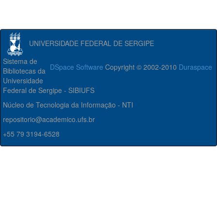
UNIVERSIDADE FEDERAL DE SERGIPE
Sistema de
DSpace Software
Copyright © 2002-2010
Duraspace
Bibliotecas da
Universidade
Federal de Sergipe - SIBIUFS
Núcleo de Tecnologia da Informação - NTI
repositorio@academico.ufs.br
+55 79 3194-6528