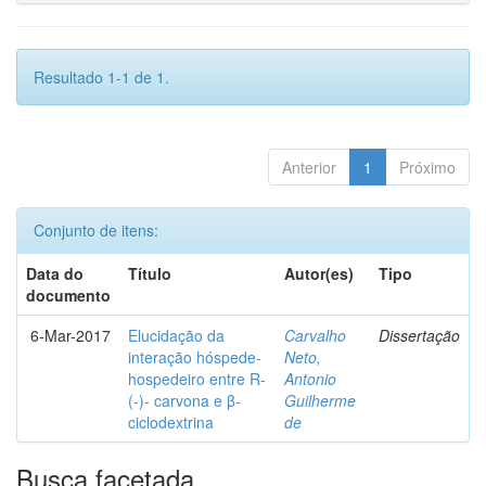
Resultado 1-1 de 1.
Anterior
1
Próximo
Conjunto de itens:
Data do
Título
Autor(es)
Tipo
documento
6-Mar-2017
Elucidação da
Carvalho
Dissertação
interação hóspede-
Neto,
hospedeiro entre R-
Antonio
(-)- carvona e β-
Guilherme
ciclodextrina
de
Busca facetada