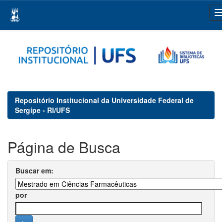
Skip
navigation
Repositório Institucional da Universidade Federal de
Sergipe - RI/UFS
Página de Busca
Buscar em:
por