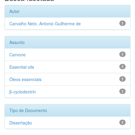
Autor
Carvalho Neto, Antonio Guilherme de
1
Assunto
Carvone
1
Essential oils
1
Óleos essenciais
1
β-cyclodextrin
1
Tipo de Documento
Dissertação
1