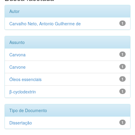
Autor
Carvalho Neto, Antonio Guilherme de
1
Assunto
Carvona
1
Carvone
1
Óleos essenciais
1
β-cyclodextrin
1
Tipo de Documento
Dissertação
1