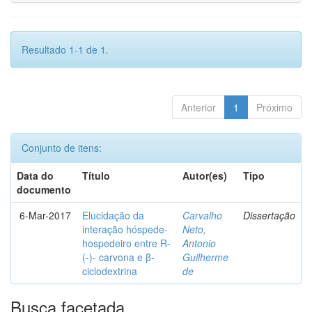
Resultado 1-1 de 1.
Anterior
1
Próximo
Conjunto de itens:
Data do
Título
Autor(es)
Tipo
documento
6-Mar-2017
Elucidação da
Carvalho
Dissertação
interação hóspede-
Neto,
hospedeiro entre R-
Antonio
(-)- carvona e β-
Guilherme
ciclodextrina
de
Busca facetada