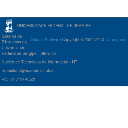
UNIVERSIDADE FEDERAL DE SERGIPE
Sistema de
DSpace Software
Copyright © 2002-2010
Duraspace
Bibliotecas da
Universidade
Federal de Sergipe - SIBIUFS
Núcleo de Tecnologia da Informação - NTI
repositorio@academico.ufs.br
+55 79 3194-6528