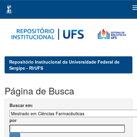
Skip
navigation
Repositório Institucional da Universidade Federal de
Sergipe - RI/UFS
Página de Busca
Buscar em:
por