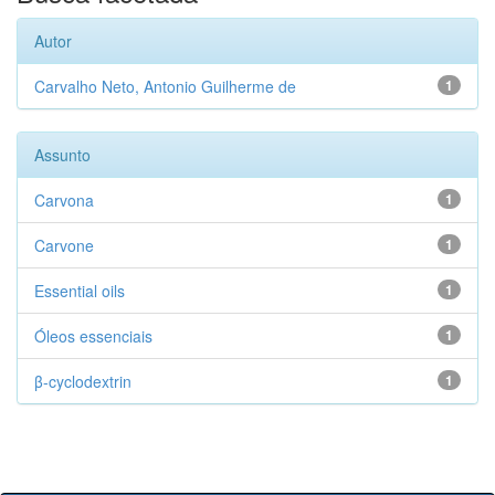
Autor
Carvalho Neto, Antonio Guilherme de
1
Assunto
Carvona
1
Carvone
1
Essential oils
1
Óleos essenciais
1
β-cyclodextrin
1