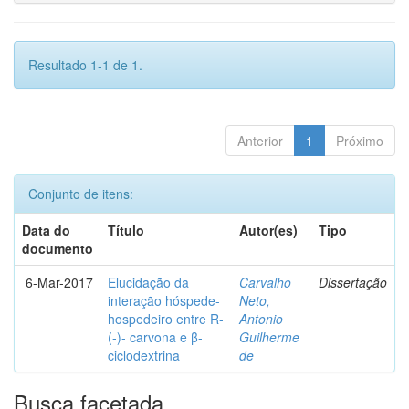
Resultado 1-1 de 1.
Anterior
1
Próximo
Conjunto de itens:
Data do
Título
Autor(es)
Tipo
documento
6-Mar-2017
Elucidação da
Carvalho
Dissertação
interação hóspede-
Neto,
hospedeiro entre R-
Antonio
(-)- carvona e β-
Guilherme
ciclodextrina
de
Busca facetada