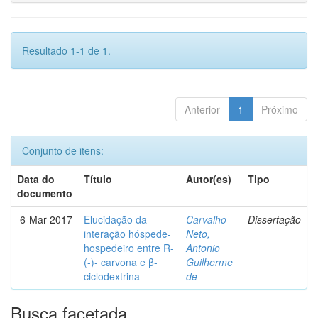
Resultado 1-1 de 1.
Anterior
1
Próximo
Conjunto de itens:
Data do
Título
Autor(es)
Tipo
documento
6-Mar-2017
Elucidação da
Carvalho
Dissertação
interação hóspede-
Neto,
hospedeiro entre R-
Antonio
(-)- carvona e β-
Guilherme
ciclodextrina
de
Busca facetada