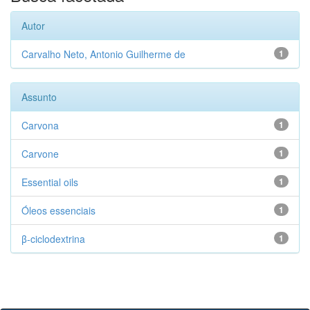
Autor
Carvalho Neto, Antonio Guilherme de
1
Assunto
Carvona
1
Carvone
1
Essential oils
1
Óleos essenciais
1
β-ciclodextrina
1