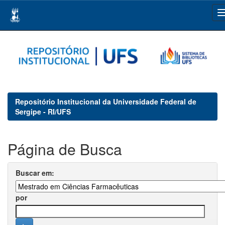
Skip
navigation
Repositório Institucional da Universidade Federal de
Sergipe - RI/UFS
Página de Busca
Buscar em:
por