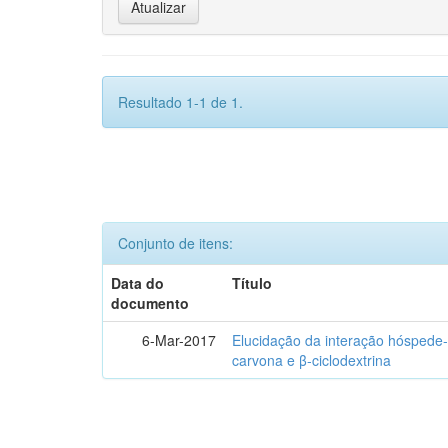
Resultado 1-1 de 1.
Conjunto de itens:
Data do
Título
documento
6-Mar-2017
Elucidação da interação hóspede-
carvona e β-ciclodextrina