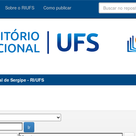
Sobre o RIUFS
Como publicar
al de Sergipe - RI/UFS