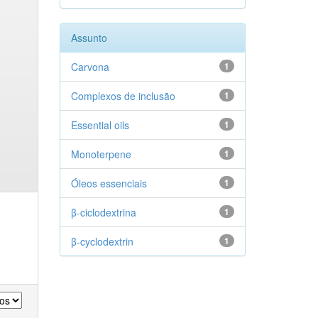
Assunto
Carvona
1
Complexos de inclusão
1
Essential oils
1
Monoterpene
1
Óleos essenciais
1
β-ciclodextrina
1
β-cyclodextrin
1