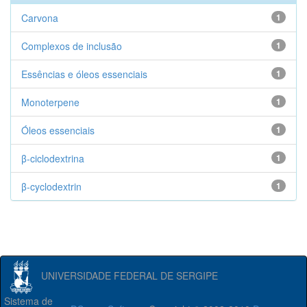
Carvona
1
Complexos de inclusão
1
Essências e óleos essenciais
1
Monoterpene
1
Óleos essenciais
1
β-ciclodextrina
1
β-cyclodextrin
1
UNIVERSIDADE FEDERAL DE SERGIPE
Sistema de