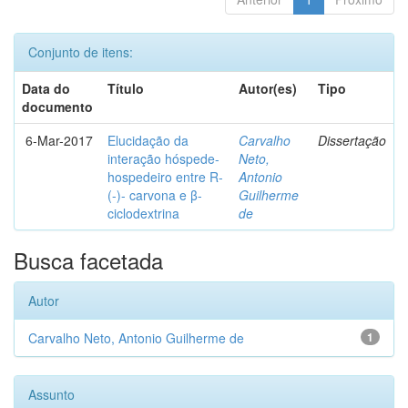
Conjunto de itens:
Data do
Título
Autor(es)
Tipo
documento
6-Mar-2017
Elucidação da
Carvalho
Dissertação
interação hóspede-
Neto,
hospedeiro entre R-
Antonio
(-)- carvona e β-
Guilherme
ciclodextrina
de
Busca facetada
Autor
Carvalho Neto, Antonio Guilherme de
1
Assunto