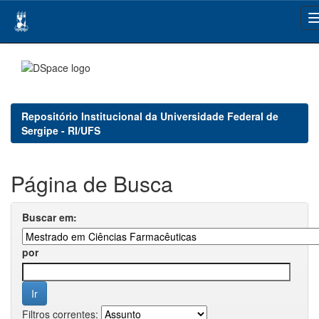
Skip
navigation
Repositório Institucional da Universidade Federal de
Sergipe - RI/UFS
Página de Busca
Buscar em:
por
Filtros correntes: