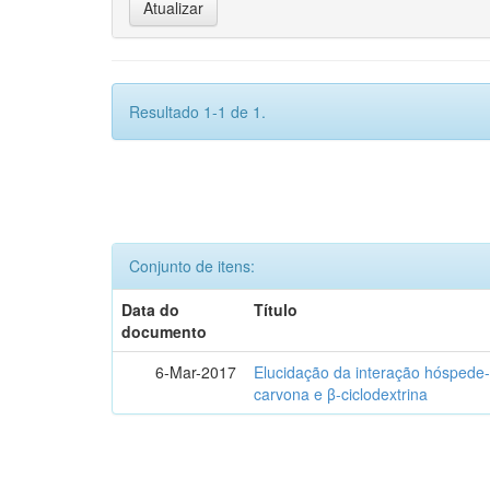
Resultado 1-1 de 1.
Conjunto de itens:
Data do
Título
documento
6-Mar-2017
Elucidação da interação hóspede-
carvona e β-ciclodextrina