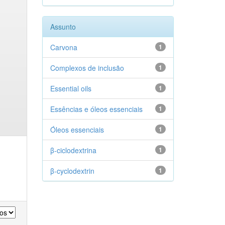
Assunto
Carvona
1
Complexos de inclusão
1
Essential oils
1
Essências e óleos essenciais
1
Óleos essenciais
1
β-ciclodextrina
1
β-cyclodextrin
1