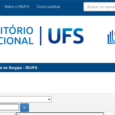
Sobre o RIUFS
Como publicar
al de Sergipe - RI/UFS