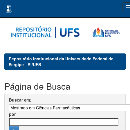
Skip
navigation
Repositório Institucional da Universidade Federal de
Sergipe - RI/UFS
Página de Busca
Buscar em:
por