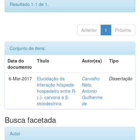
Resultado 1-1 de 1.
Anterior
1
Próximo
Conjunto de itens:
Data do
Título
Autor(es)
Tipo
documento
6-Mar-2017
Elucidação da
Carvalho
Dissertação
interação hóspede-
Neto,
hospedeiro entre R-
Antonio
(-)- carvona e β-
Guilherme
ciclodextrina
de
Busca facetada
Autor