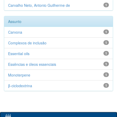
Carvalho Neto, Antonio Guilherme de
1
Assunto
Carvona
1
Complexos de inclusão
1
Essential oils
1
Essências e óleos essenciais
1
Monoterpene
1
β-ciclodextrina
1