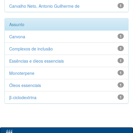
Carvalho Neto, Antonio Guilherme de
1
Assunto
Carvona
1
Complexos de inclusão
1
Essências e óleos essenciais
1
Monoterpene
1
Óleos essenciais
1
β-ciclodextrina
1