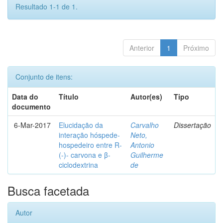
Resultado 1-1 de 1.
Anterior
1
Próximo
Conjunto de itens:
Data do
Título
Autor(es)
Tipo
documento
6-Mar-2017
Elucidação da
Carvalho
Dissertação
interação hóspede-
Neto,
hospedeiro entre R-
Antonio
(-)- carvona e β-
Guilherme
ciclodextrina
de
Busca facetada
Autor