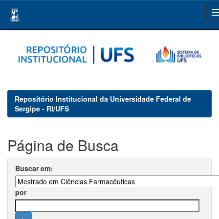
Skip
navigation
Repositório Institucional da Universidade Federal de
Sergipe - RI/UFS
Página de Busca
Buscar em:
por