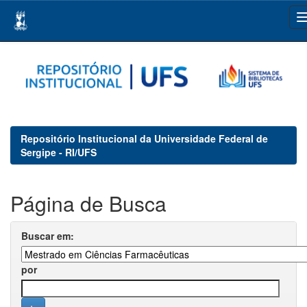
Skip
navigation
Repositório Institucional da Universidade Federal de
Sergipe - RI/UFS
Página de Busca
Buscar em:
por