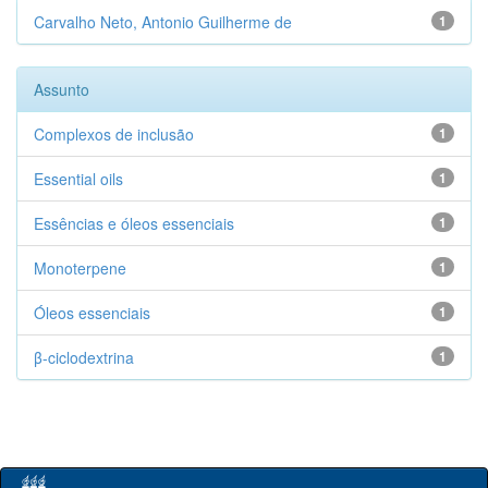
Carvalho Neto, Antonio Guilherme de
1
Assunto
Complexos de inclusão
1
Essential oils
1
Essências e óleos essenciais
1
Monoterpene
1
Óleos essenciais
1
β-ciclodextrina
1