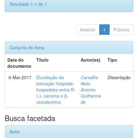
Resultado 1-1 de 1.
Anterior
1
Próximo
Conjunto de itens:
Data do
Título
Autor(es)
Tipo
documento
6-Mar-2017
Elucidação da
Carvalho
Dissertação
interação hóspede-
Neto,
hospedeiro entre R-
Antonio
(-)- carvona e β-
Guilherme
ciclodextrina
de
Busca facetada
Autor