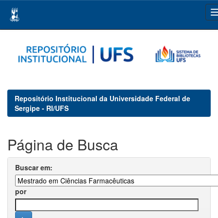
Skip
navigation
Repositório Institucional da Universidade Federal de
Sergipe - RI/UFS
Página de Busca
Buscar em:
por