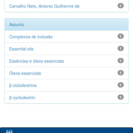
Carvalho Neto, Antonio Guilherme de
1
Assunto
Complexos de inclusão
1
Essential oils
1
Essências e óleos essenciais
1
Óleos essenciais
1
β-ciclodextrina
1
β-cyclodextrin
1