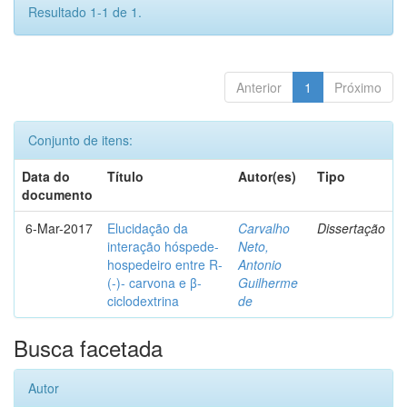
Resultado 1-1 de 1.
Anterior
1
Próximo
Conjunto de itens:
Data do
Título
Autor(es)
Tipo
documento
6-Mar-2017
Elucidação da
Carvalho
Dissertação
interação hóspede-
Neto,
hospedeiro entre R-
Antonio
(-)- carvona e β-
Guilherme
ciclodextrina
de
Busca facetada
Autor