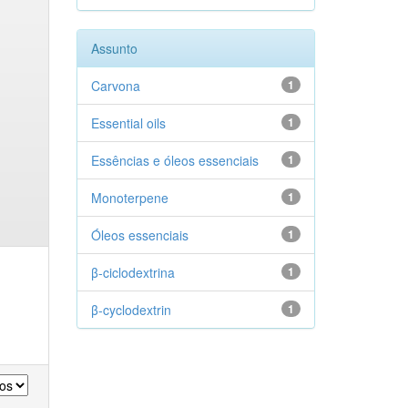
Assunto
Carvona
1
Essential oils
1
Essências e óleos essenciais
1
Monoterpene
1
Óleos essenciais
1
β-ciclodextrina
1
β-cyclodextrin
1