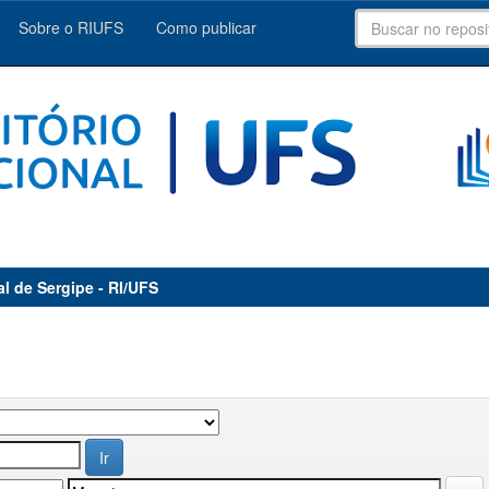
Sobre o RIUFS
Como publicar
al de Sergipe - RI/UFS