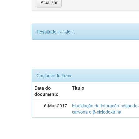
Resultado 1-1 de 1.
Conjunto de itens:
Data do
Título
documento
6-Mar-2017
Elucidação da interação hóspede-
carvona e β-ciclodextrina