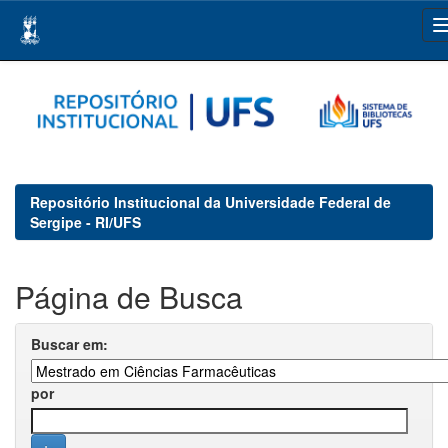
Skip
navigation
Repositório Institucional da Universidade Federal de
Sergipe - RI/UFS
Página de Busca
Buscar em:
por