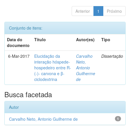
Anterior
1
Próximo
Conjunto de itens:
Data do
Título
Autor(es)
Tipo
documento
6-Mar-2017
Elucidação da
Carvalho
Dissertação
interação hóspede-
Neto,
hospedeiro entre R-
Antonio
(-)- carvona e β-
Guilherme
ciclodextrina
de
Busca facetada
Autor
Carvalho Neto, Antonio Guilherme de
1