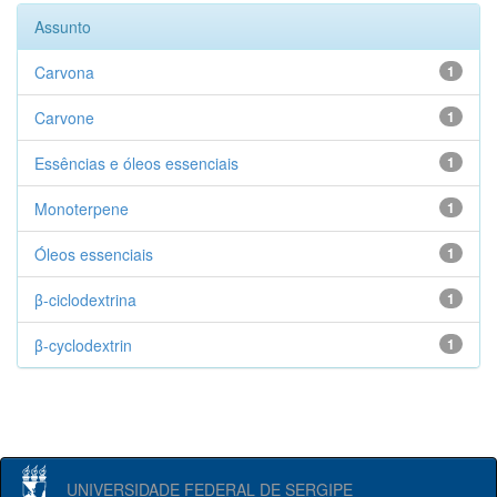
Assunto
Carvona
1
Carvone
1
Essências e óleos essenciais
1
Monoterpene
1
Óleos essenciais
1
β-ciclodextrina
1
β-cyclodextrin
1
UNIVERSIDADE FEDERAL DE SERGIPE