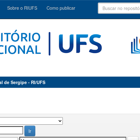
Sobre o RIUFS
Como publicar
al de Sergipe - RI/UFS