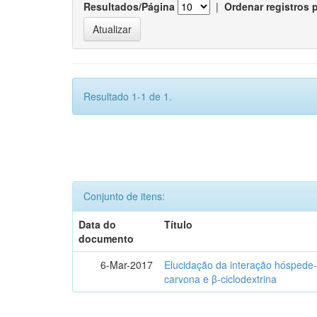
Resultados/Página
|
Ordenar registros 
Resultado 1-1 de 1.
Conjunto de itens:
Data do
Título
documento
6-Mar-2017
Elucidação da interação hóspede-
carvona e β-ciclodextrina