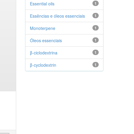
Essential oils
1
Essências e óleos essenciais
1
Monoterpene
1
Óleos essenciais
1
β-ciclodextrina
1
β-cyclodextrin
1