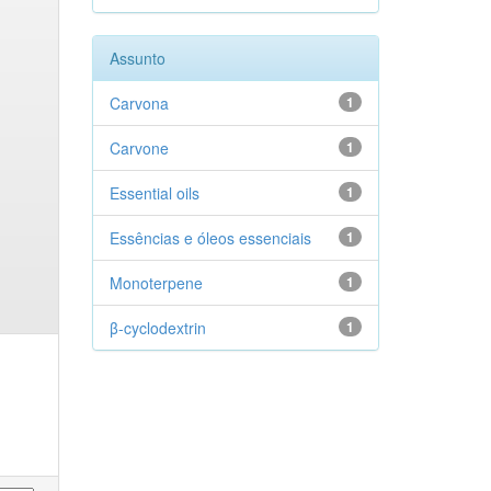
Assunto
Carvona
1
Carvone
1
Essential oils
1
Essências e óleos essenciais
1
Monoterpene
1
β-cyclodextrin
1