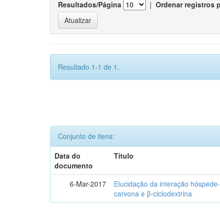
Resultados/Página
|
Ordenar registros 
Resultado 1-1 de 1.
Conjunto de itens:
Data do
Título
documento
6-Mar-2017
Elucidação da interação hóspede-
carvona e β-ciclodextrina