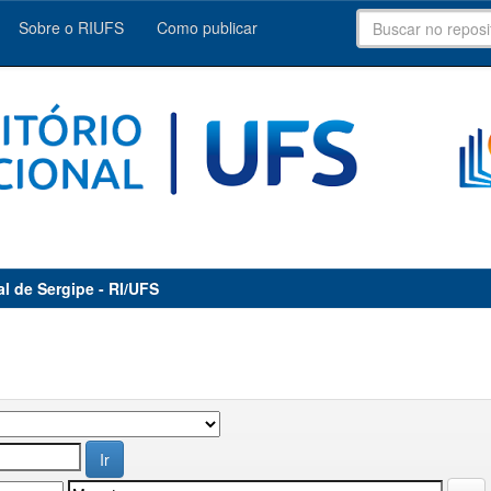
Sobre o RIUFS
Como publicar
al de Sergipe - RI/UFS