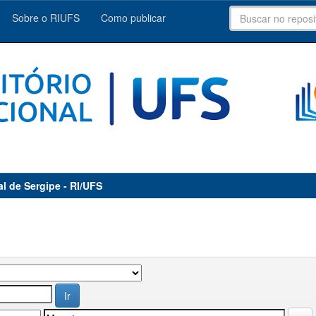
Sobre o RIUFS
Como publicar
al de Sergipe - RI/UFS