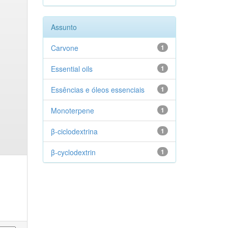
Assunto
Carvone
1
Essential oils
1
Essências e óleos essenciais
1
Monoterpene
1
β-ciclodextrina
1
β-cyclodextrin
1