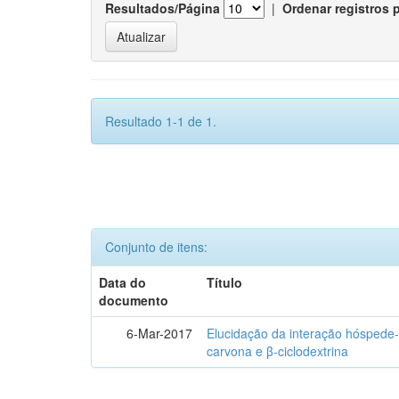
Resultados/Página
|
Ordenar registros 
Resultado 1-1 de 1.
Conjunto de itens:
Data do
Título
documento
6-Mar-2017
Elucidação da interação hóspede-
carvona e β-ciclodextrina