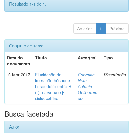
Resultado 1-1 de 1.
Anterior
1
Próximo
Conjunto de itens:
Data do
Título
Autor(es)
Tipo
documento
6-Mar-2017
Elucidação da
Carvalho
Dissertação
interação hóspede-
Neto,
hospedeiro entre R-
Antonio
(-)- carvona e β-
Guilherme
ciclodextrina
de
Busca facetada
Autor