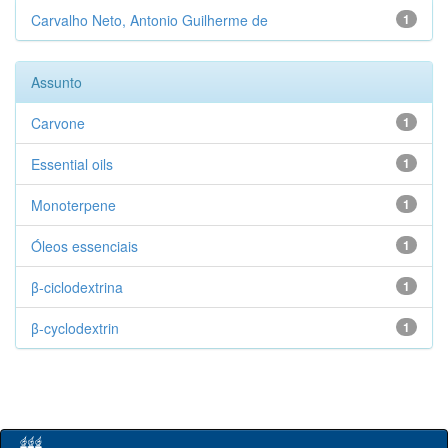
Carvalho Neto, Antonio Guilherme de
1
Assunto
Carvone
1
Essential oils
1
Monoterpene
1
Óleos essenciais
1
β-ciclodextrina
1
β-cyclodextrin
1