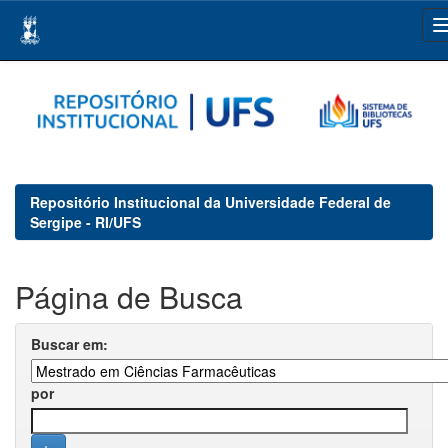
Skip
navigation
Repositório Institucional da Universidade Federal de
Sergipe - RI/UFS
Página de Busca
Buscar em:
por