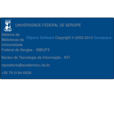
UNIVERSIDADE FEDERAL DE SERGIPE
Sistema de
DSpace Software
Copyright © 2002-2010
Duraspace
Bibliotecas da
Universidade
Federal de Sergipe - SIBIUFS
Núcleo de Tecnologia da Informação - NTI
repositorio@academico.ufs.br
+55 79 3194-6528