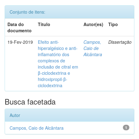
Conjunto de itens:
Data do
Título
Autor(es)
Tipo
documento
19-Fev-2019
Efeito anti-
Campos,
Dissertação
hiperalgésico e anti-
Caio de
inflamatório dos
Alcântara
complexos de
inclusão de citral em
β-ciclodextrina e
hidroxipropil-β-
ciclodextrina
Busca facetada
Autor
Campos, Caio de Alcântara
1