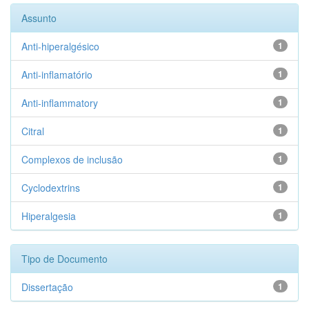
Assunto
Anti-hiperalgésico
1
Anti-inflamatório
1
Anti-inflammatory
1
Citral
1
Complexos de inclusão
1
Cyclodextrins
1
Hiperalgesia
1
Tipo de Documento
Dissertação
1