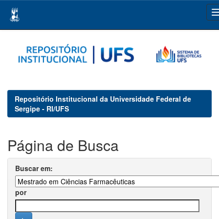
Skip
navigation
Repositório Institucional da Universidade Federal de
Sergipe - RI/UFS
Página de Busca
Buscar em:
por