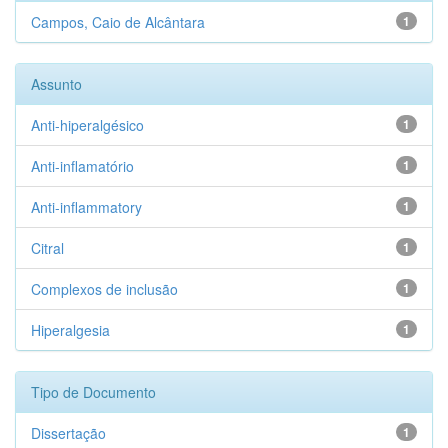
Campos, Caio de Alcântara
1
Assunto
Anti-hiperalgésico
1
Anti-inflamatório
1
Anti-inflammatory
1
Citral
1
Complexos de inclusão
1
Hiperalgesia
1
Tipo de Documento
Dissertação
1