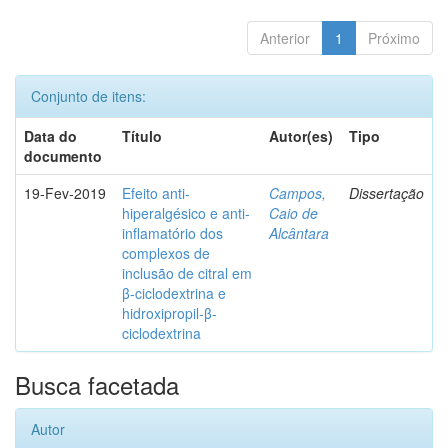
Anterior
1
Próximo
Conjunto de itens:
Data do
Título
Autor(es)
Tipo
documento
19-Fev-2019
Efeito anti-
Campos,
Dissertação
hiperalgésico e anti-
Caio de
inflamatório dos
Alcântara
complexos de
inclusão de citral em
β-ciclodextrina e
hidroxipropil-β-
ciclodextrina
Busca facetada
Autor