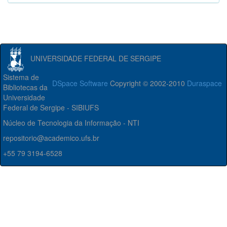
UNIVERSIDADE FEDERAL DE SERGIPE
Sistema de
DSpace Software
Copyright © 2002-2010
Duraspace
Bibliotecas da
Universidade
Federal de Sergipe - SIBIUFS
Núcleo de Tecnologia da Informação - NTI
repositorio@academico.ufs.br
+55 79 3194-6528