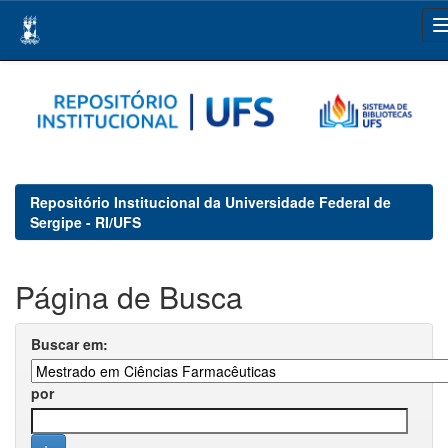
Skip
navigation
Repositório Institucional da Universidade Federal de
Sergipe - RI/UFS
Página de Busca
Buscar em:
por