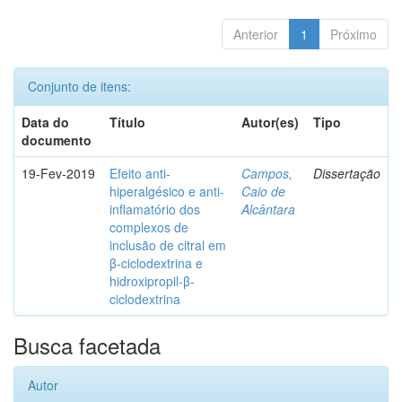
Anterior
1
Próximo
Conjunto de itens:
Data do
Título
Autor(es)
Tipo
documento
19-Fev-2019
Efeito anti-
Campos,
Dissertação
hiperalgésico e anti-
Caio de
inflamatório dos
Alcântara
complexos de
inclusão de citral em
β-ciclodextrina e
hidroxipropil-β-
ciclodextrina
Busca facetada
Autor