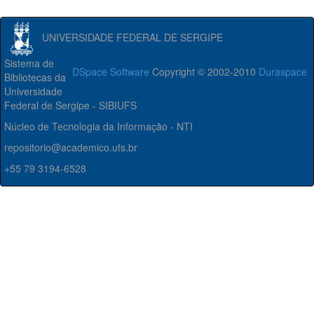
UNIVERSIDADE FEDERAL DE SERGIPE
Sistema de
DSpace Software
Copyright © 2002-2010
Duraspace
Bibliotecas da
Universidade
Federal de Sergipe - SIBIUFS
Núcleo de Tecnologia da Informação - NTI
repositorio@academico.ufs.br
+55 79 3194-6528