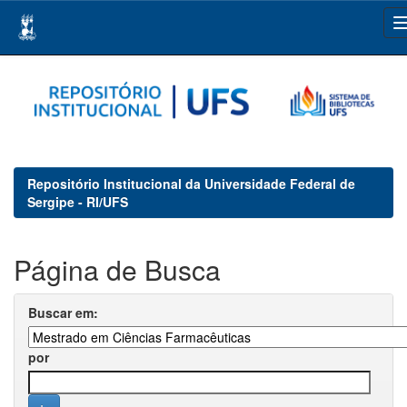
Skip
navigation
Repositório Institucional da Universidade Federal de
Sergipe - RI/UFS
Página de Busca
Buscar em:
por