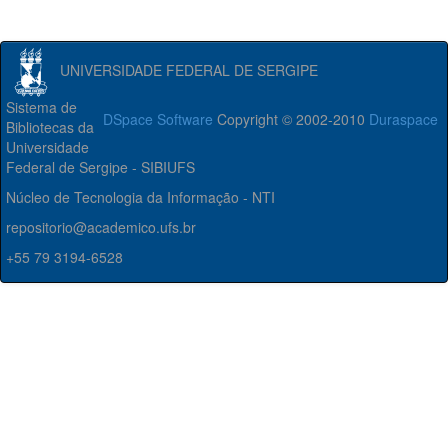
UNIVERSIDADE FEDERAL DE SERGIPE
Sistema de
DSpace Software
Copyright © 2002-2010
Duraspace
Bibliotecas da
Universidade
Federal de Sergipe - SIBIUFS
Núcleo de Tecnologia da Informação - NTI
repositorio@academico.ufs.br
+55 79 3194-6528