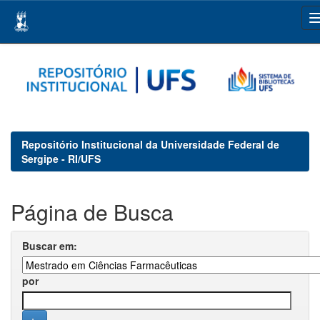
Skip
navigation
Repositório Institucional da Universidade Federal de
Sergipe - RI/UFS
Página de Busca
Buscar em:
por