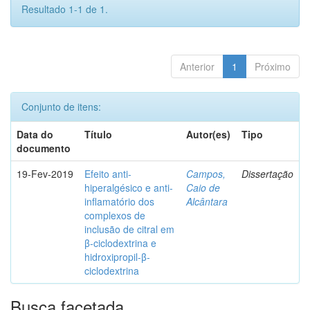
Resultado 1-1 de 1.
Anterior
1
Próximo
Conjunto de itens:
Data do
Título
Autor(es)
Tipo
documento
19-Fev-2019
Efeito anti-
Campos,
Dissertação
hiperalgésico e anti-
Caio de
inflamatório dos
Alcântara
complexos de
inclusão de citral em
β-ciclodextrina e
hidroxipropil-β-
ciclodextrina
Busca facetada