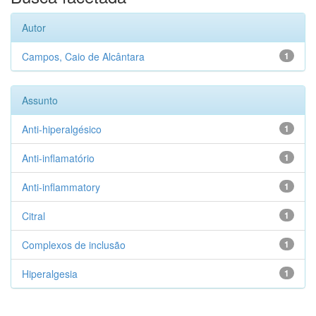
Autor
Campos, Caio de Alcântara
1
Assunto
Anti-hiperalgésico
1
Anti-inflamatório
1
Anti-inflammatory
1
Citral
1
Complexos de inclusão
1
Hiperalgesia
1