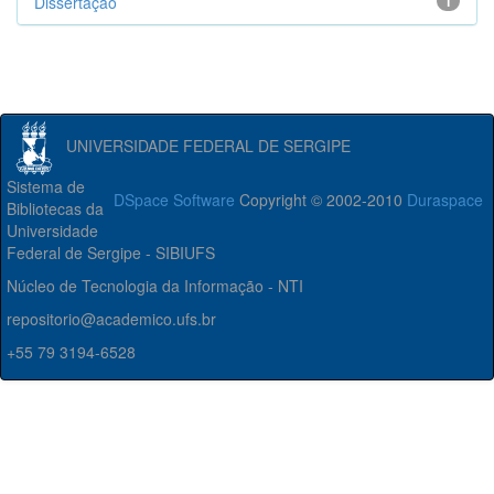
Dissertação
1
UNIVERSIDADE FEDERAL DE SERGIPE
Sistema de
DSpace Software
Copyright © 2002-2010
Duraspace
Bibliotecas da
Universidade
Federal de Sergipe - SIBIUFS
Núcleo de Tecnologia da Informação - NTI
repositorio@academico.ufs.br
+55 79 3194-6528