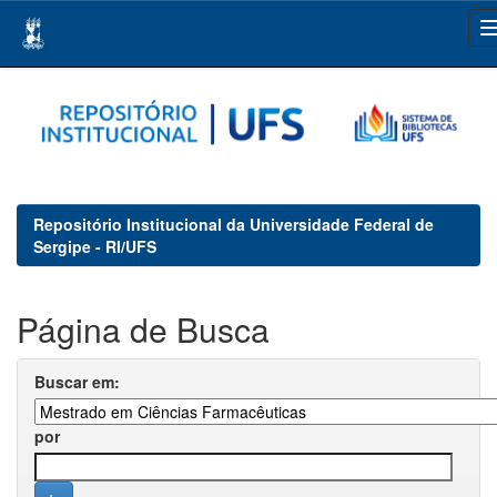
Skip
navigation
Repositório Institucional da Universidade Federal de
Sergipe - RI/UFS
Página de Busca
Buscar em:
por