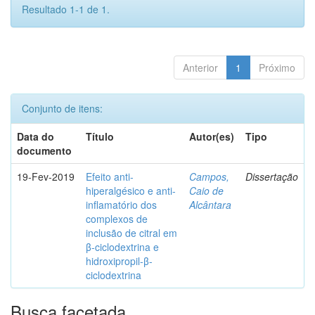
Resultado 1-1 de 1.
Anterior
1
Próximo
Conjunto de itens:
Data do
Título
Autor(es)
Tipo
documento
19-Fev-2019
Efeito anti-
Campos,
Dissertação
hiperalgésico e anti-
Caio de
inflamatório dos
Alcântara
complexos de
inclusão de citral em
β-ciclodextrina e
hidroxipropil-β-
ciclodextrina
Busca facetada