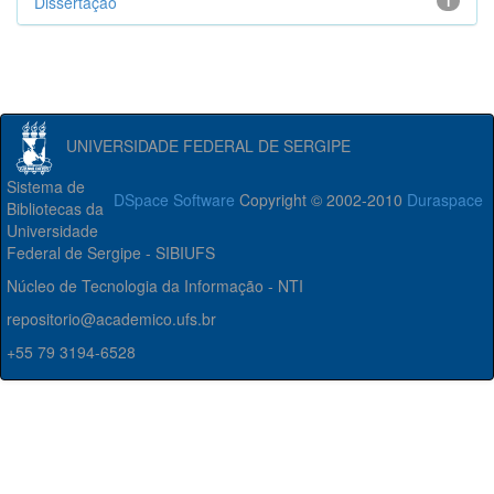
Dissertação
1
UNIVERSIDADE FEDERAL DE SERGIPE
Sistema de
DSpace Software
Copyright © 2002-2010
Duraspace
Bibliotecas da
Universidade
Federal de Sergipe - SIBIUFS
Núcleo de Tecnologia da Informação - NTI
repositorio@academico.ufs.br
+55 79 3194-6528