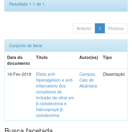
Resultado 1-1 de 1.
Anterior
1
Próximo
Conjunto de itens:
Data do
Título
Autor(es)
Tipo
documento
19-Fev-2019
Efeito anti-
Campos,
Dissertação
hiperalgésico e anti-
Caio de
inflamatório dos
Alcântara
complexos de
inclusão de citral em
β-ciclodextrina e
hidroxipropil-β-
ciclodextrina
Busca facetada