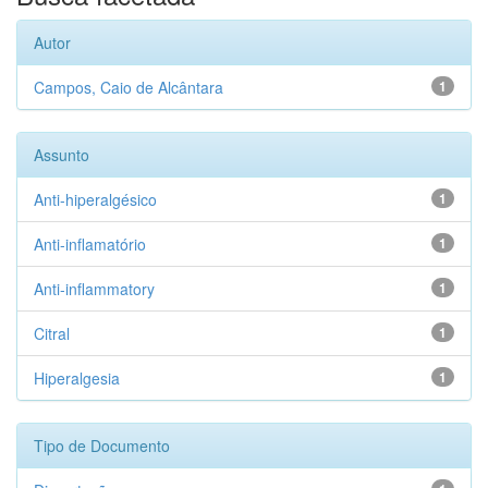
Autor
Campos, Caio de Alcântara
1
Assunto
Anti-hiperalgésico
1
Anti-inflamatório
1
Anti-inflammatory
1
Citral
1
Hiperalgesia
1
Tipo de Documento