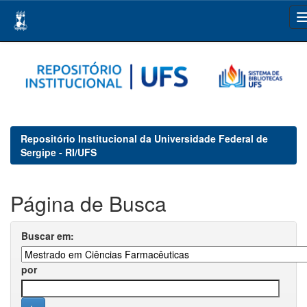
Skip
navigation
Repositório Institucional da Universidade Federal de
Sergipe - RI/UFS
Página de Busca
Buscar em:
por