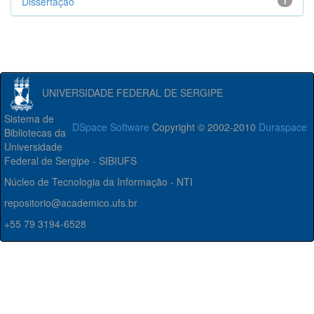
Dissertação
1
UNIVERSIDADE FEDERAL DE SERGIPE
Sistema de
DSpace Software
Copyright © 2002-2010
Duraspace
Bibliotecas da
Universidade
Federal de Sergipe - SIBIUFS
Núcleo de Tecnologia da Informação - NTI
repositorio@academico.ufs.br
+55 79 3194-6528