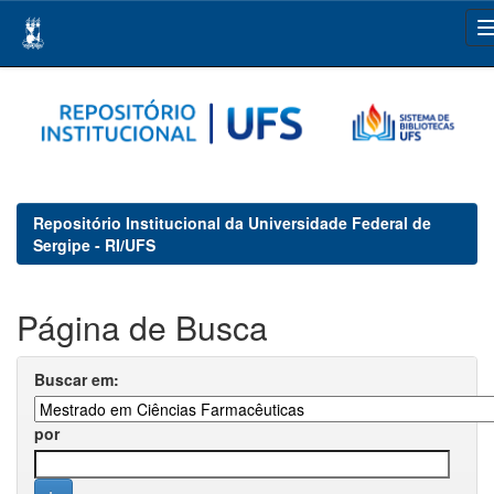
Skip
navigation
Repositório Institucional da Universidade Federal de
Sergipe - RI/UFS
Página de Busca
Buscar em:
por