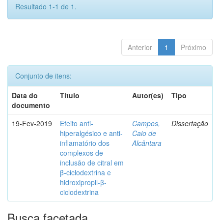
Resultado 1-1 de 1.
Anterior
1
Próximo
Conjunto de itens:
Data do
Título
Autor(es)
Tipo
documento
19-Fev-2019
Efeito anti-
Campos,
Dissertação
hiperalgésico e anti-
Caio de
inflamatório dos
Alcântara
complexos de
inclusão de citral em
β-ciclodextrina e
hidroxipropil-β-
ciclodextrina
Busca facetada