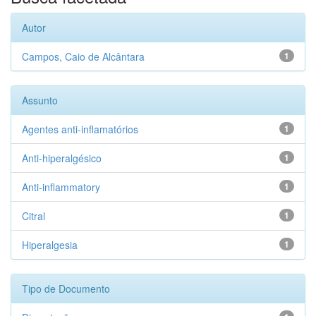
Autor
Campos, Caio de Alcântara
1
Assunto
Agentes anti-inflamatórios
1
Anti-hiperalgésico
1
Anti-inflammatory
1
Citral
1
Hiperalgesia
1
Tipo de Documento