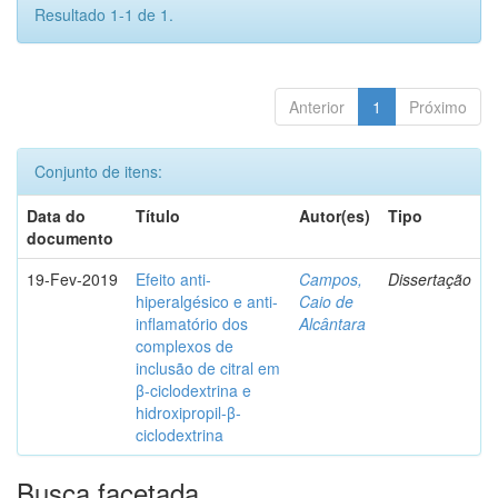
Resultado 1-1 de 1.
Anterior
1
Próximo
Conjunto de itens:
Data do
Título
Autor(es)
Tipo
documento
19-Fev-2019
Efeito anti-
Campos,
Dissertação
hiperalgésico e anti-
Caio de
inflamatório dos
Alcântara
complexos de
inclusão de citral em
β-ciclodextrina e
hidroxipropil-β-
ciclodextrina
Busca facetada