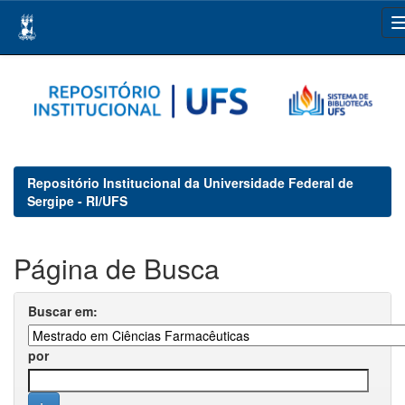
Skip
navigation
Repositório Institucional da Universidade Federal de
Sergipe - RI/UFS
Página de Busca
Buscar em:
por