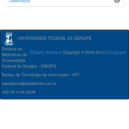
Dissertação
1
UNIVERSIDADE FEDERAL DE SERGIPE
Sistema de
DSpace Software
Copyright © 2002-2010
Duraspace
Bibliotecas da
Universidade
Federal de Sergipe - SIBIUFS
Núcleo de Tecnologia da Informação - NTI
repositorio@academico.ufs.br
+55 79 3194-6528