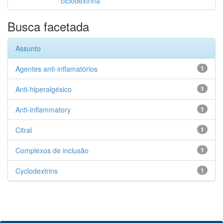
ciclodextrina
Busca facetada
Assunto
Agentes anti-inflamatórios
1
Anti-hiperalgésico
1
Anti-inflammatory
1
Citral
1
Complexos de inclusão
1
Cyclodextrins
1