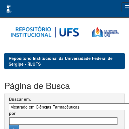
Skip
navigation
Repositório Institucional da Universidade Federal de
Sergipe - RI/UFS
Página de Busca
Buscar em:
por