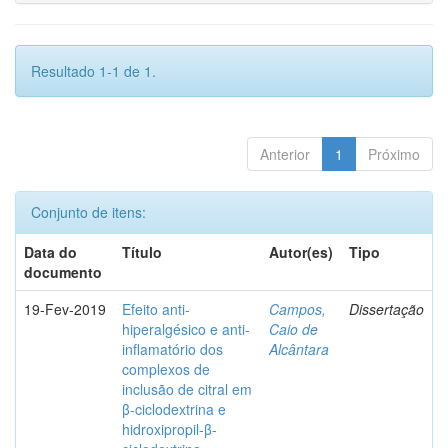
Resultado 1-1 de 1.
Anterior
1
Próximo
Conjunto de itens:
Data do
Título
Autor(es)
Tipo
documento
19-Fev-2019
Efeito anti-
Campos,
Dissertação
hiperalgésico e anti-
Caio de
inflamatório dos
Alcântara
complexos de
inclusão de citral em
β-ciclodextrina e
hidroxipropil-β-