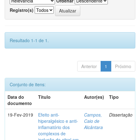
Ordenar
Registro(s)
Resultado 1-1 de 1.
Anterior
1
Próximo
Conjunto de itens:
Data do
Título
Autor(es)
Tipo
documento
19-Fev-2019
Efeito anti-
Campos,
Dissertação
hiperalgésico e anti-
Caio de
inflamatório dos
Alcântara
complexos de
inclusão de citral em