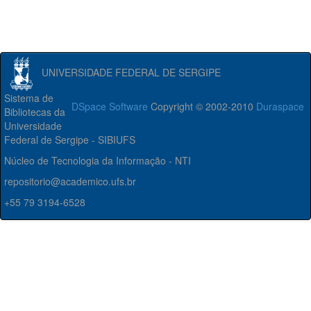
UNIVERSIDADE FEDERAL DE SERGIPE
Sistema de
DSpace Software
Copyright © 2002-2010
Duraspace
Bibliotecas da
Universidade
Federal de Sergipe - SIBIUFS
Núcleo de Tecnologia da Informação - NTI
repositorio@academico.ufs.br
+55 79 3194-6528