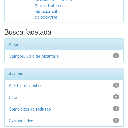
β-ciclodextrina e
hidroxipropil-β-
ciclodextrina
Busca facetada
Autor
Campos, Caio de Alcântara
1
Assunto
Anti-hiperalgésico
1
Citral
1
Complexos de inclusão
1
Cyclodextrins
1