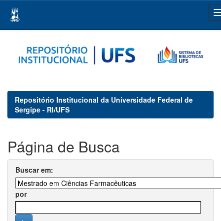
Skip
navigation
Repositório Institucional da Universidade Federal de
Sergipe - RI/UFS
Página de Busca
Buscar em:
por