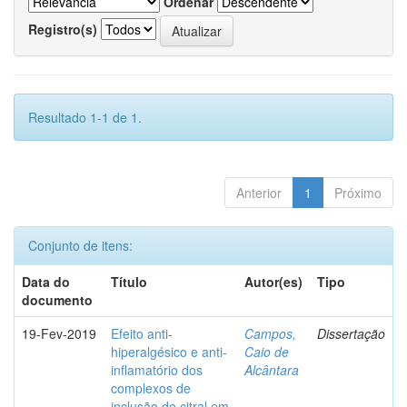
Ordenar
Registro(s)
Resultado 1-1 de 1.
Anterior
1
Próximo
Conjunto de itens:
Data do
Título
Autor(es)
Tipo
documento
19-Fev-2019
Efeito anti-
Campos,
Dissertação
hiperalgésico e anti-
Caio de
inflamatório dos
Alcântara
complexos de
inclusão de citral em