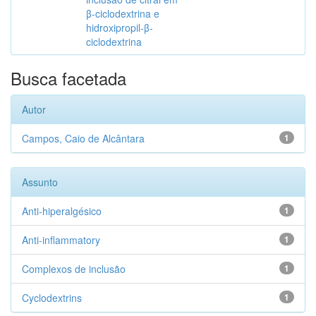
β-ciclodextrina e
hidroxipropil-β-
ciclodextrina
Busca facetada
Autor
Campos, Caio de Alcântara
1
Assunto
Anti-hiperalgésico
1
Anti-inflammatory
1
Complexos de inclusão
1
Cyclodextrins
1