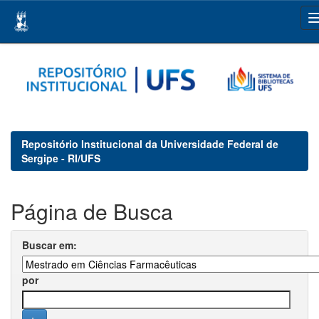
Skip
navigation
Repositório Institucional da Universidade Federal de
Sergipe - RI/UFS
Página de Busca
Buscar em:
por