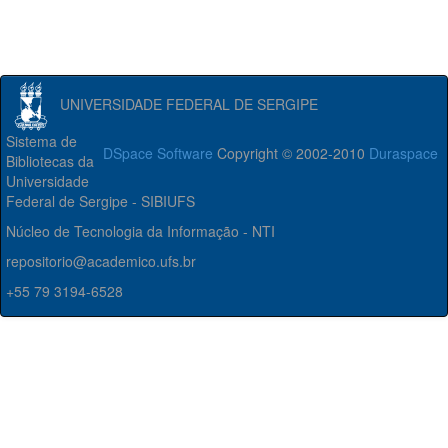
UNIVERSIDADE FEDERAL DE SERGIPE
Sistema de
DSpace Software
Copyright © 2002-2010
Duraspace
Bibliotecas da
Universidade
Federal de Sergipe - SIBIUFS
Núcleo de Tecnologia da Informação - NTI
repositorio@academico.ufs.br
+55 79 3194-6528