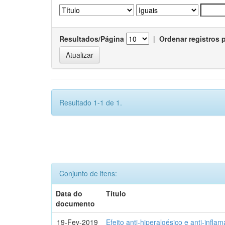
Resultados/Página
|
Ordenar registros 
Resultado 1-1 de 1.
Conjunto de itens:
Data do
Título
documento
19-Fev-2019
Efeito anti-hiperalgésico e anti-infla