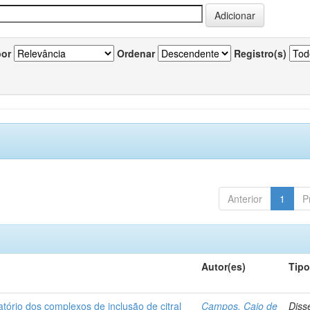
por
Ordenar
Registro(s)
Anterior
1
P
Autor(es)
Tip
matório dos complexos de inclusão de citral
Campos, Caio de
Diss