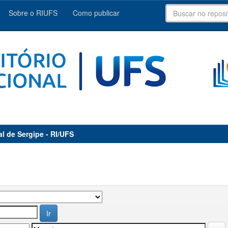
Sobre o RIUFS
Como publicar
al de Sergipe - RI/UFS