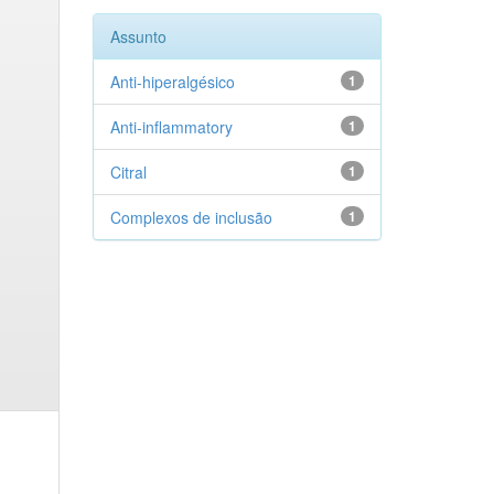
Assunto
Anti-hiperalgésico
1
Anti-inflammatory
1
Citral
1
Complexos de inclusão
1