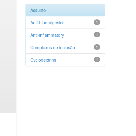
Assunto
Anti-hiperalgésico
1
Anti-inflammatory
1
Complexos de inclusão
1
Cyclodextrins
1