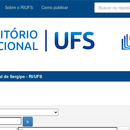
Sobre o RIUFS
Como publicar
al de Sergipe - RI/UFS