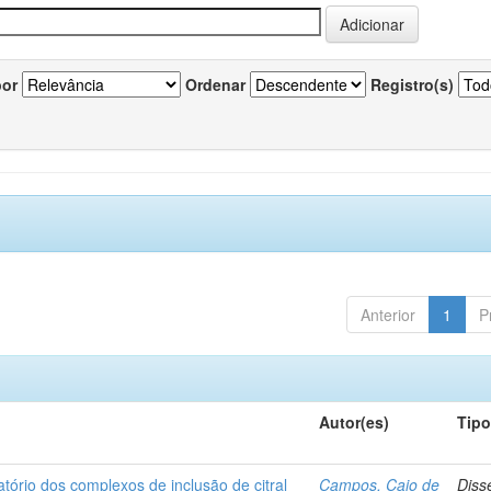
por
Ordenar
Registro(s)
Anterior
1
P
Autor(es)
Tip
matório dos complexos de inclusão de citral
Campos, Caio de
Diss