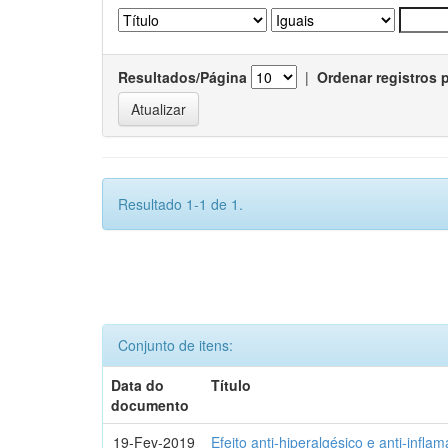
Resultados/Página
|
Ordenar registros 
Resultado 1-1 de 1.
Conjunto de itens:
Data do
Título
documento
19-Fev-2019
Efeito anti-hiperalgésico e anti-infla