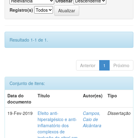
Ordenar
Registro(s)
Resultado 1-1 de 1.
Anterior
1
Próximo
Conjunto de itens:
Data do
Título
Autor(es)
Tipo
documento
19-Fev-2019
Efeito anti-
Campos,
Dissertação
hiperalgésico e anti-
Caio de
inflamatório dos
Alcântara
complexos de
inclusão de citral em