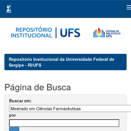
Skip
navigation
Repositório Institucional da Universidade Federal de
Sergipe - RI/UFS
Página de Busca
Buscar em:
por