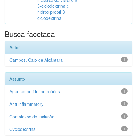
β-ciclodextrina e
hidroxipropil-β-
ciclodextrina
Busca facetada
Autor
Campos, Caio de Alcântara
1
Assunto
Agentes anti-inflamatórios
1
Anti-inflammatory
1
Complexos de inclusão
1
Cyclodextrins
1