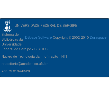
UNIVERSIDADE FEDERAL DE SERGIPE
Sistema de
DSpace Software
Copyright © 2002-2010
Duraspace
Bibliotecas da
Universidade
Federal de Sergipe - SIBIUFS
Núcleo de Tecnologia da Informação - NTI
repositorio@academico.ufs.br
+55 79 3194-6528