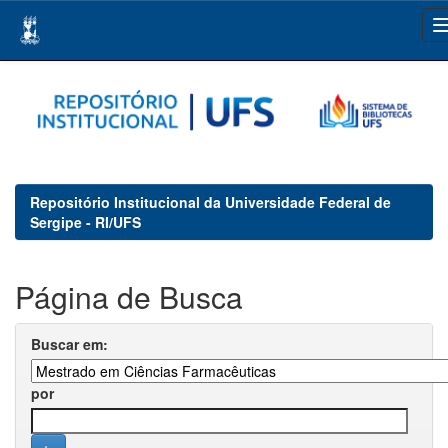
Skip
navigation
Repositório Institucional da Universidade Federal de
Sergipe - RI/UFS
Página de Busca
Buscar em:
por