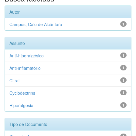
Autor
Campos, Caio de Alcântara
1
Assunto
Anti-hiperalgésico
1
Anti-inflamatório
1
Citral
1
Cyclodextrins
1
Hiperalgesia
1
Tipo de Documento