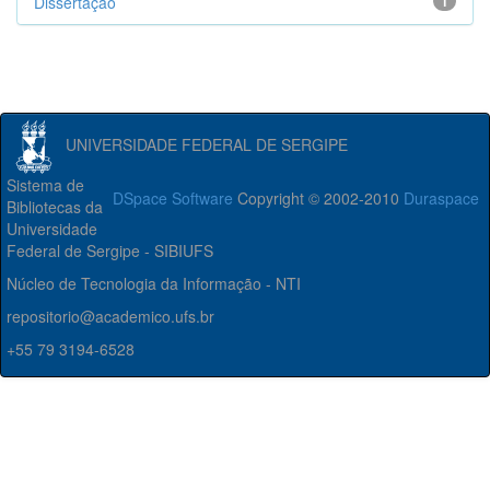
Dissertação
1
UNIVERSIDADE FEDERAL DE SERGIPE
Sistema de
DSpace Software
Copyright © 2002-2010
Duraspace
Bibliotecas da
Universidade
Federal de Sergipe - SIBIUFS
Núcleo de Tecnologia da Informação - NTI
repositorio@academico.ufs.br
+55 79 3194-6528