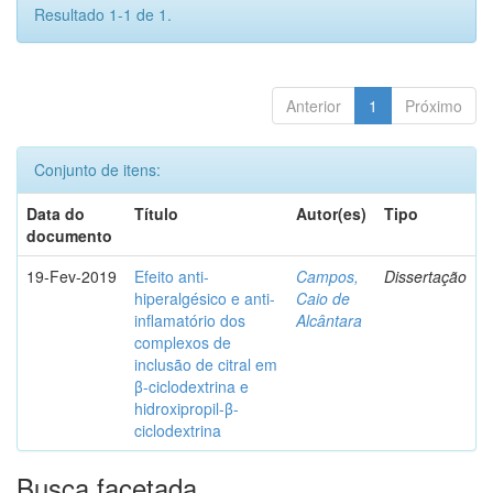
Resultado 1-1 de 1.
Anterior
1
Próximo
Conjunto de itens:
Data do
Título
Autor(es)
Tipo
documento
19-Fev-2019
Efeito anti-
Campos,
Dissertação
hiperalgésico e anti-
Caio de
inflamatório dos
Alcântara
complexos de
inclusão de citral em
β-ciclodextrina e
hidroxipropil-β-
ciclodextrina
Busca facetada