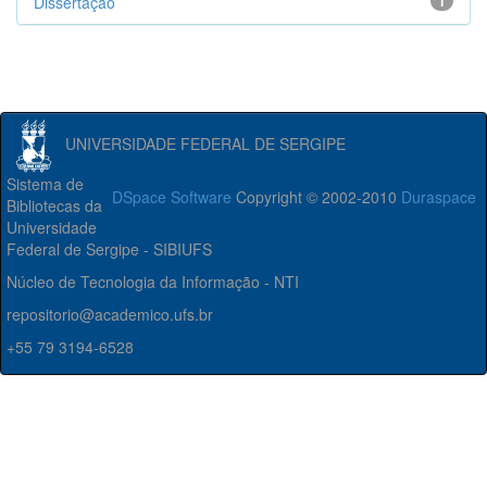
Dissertação
1
UNIVERSIDADE FEDERAL DE SERGIPE
Sistema de
DSpace Software
Copyright © 2002-2010
Duraspace
Bibliotecas da
Universidade
Federal de Sergipe - SIBIUFS
Núcleo de Tecnologia da Informação - NTI
repositorio@academico.ufs.br
+55 79 3194-6528