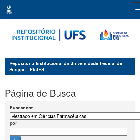
Skip
navigation
Repositório Institucional da Universidade Federal de
Sergipe - RI/UFS
Página de Busca
Buscar em:
por