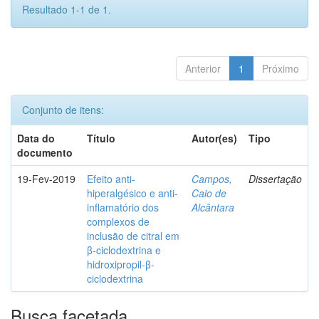
Resultado 1-1 de 1.
Anterior
1
Próximo
Conjunto de itens:
Data do
Título
Autor(es)
Tipo
documento
19-Fev-2019
Efeito anti-
Campos,
Dissertação
hiperalgésico e anti-
Caio de
inflamatório dos
Alcântara
complexos de
inclusão de citral em
β-ciclodextrina e
hidroxipropil-β-
ciclodextrina
Busca facetada