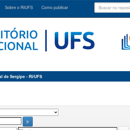
Sobre o RIUFS
Como publicar
al de Sergipe - RI/UFS