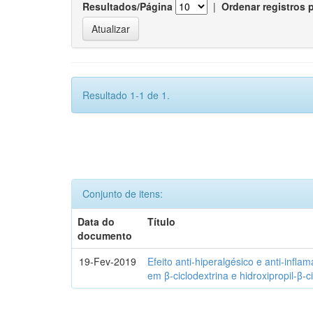
Resultados/Página
|
Ordenar registros 
Resultado 1-1 de 1.
Conjunto de itens:
Data do
Título
documento
19-Fev-2019
Efeito anti-hiperalgésico e anti-infla
em β-ciclodextrina e hidroxipropil-β-c