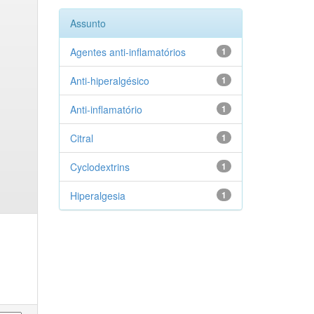
Assunto
Agentes anti-inflamatórios
1
Anti-hiperalgésico
1
Anti-inflamatório
1
Citral
1
Cyclodextrins
1
Hiperalgesia
1