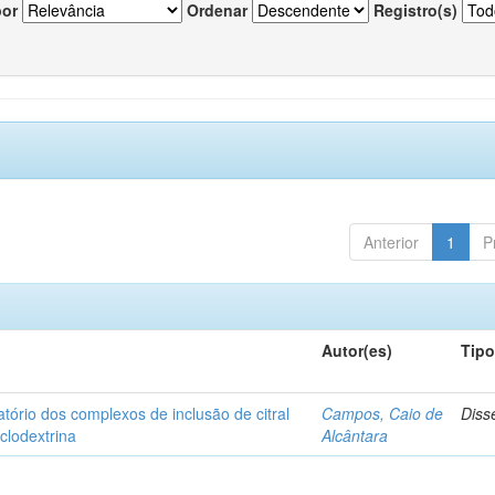
por
Ordenar
Registro(s)
Anterior
1
P
Autor(es)
Tip
matório dos complexos de inclusão de citral
Campos, Caio de
Diss
iclodextrina
Alcântara