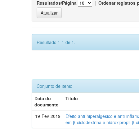
Resultados/Página
|
Ordenar registros 
Resultado 1-1 de 1.
Conjunto de itens:
Data do
Título
documento
19-Fev-2019
Efeito anti-hiperalgésico e anti-infla
em β-ciclodextrina e hidroxipropil-β-c