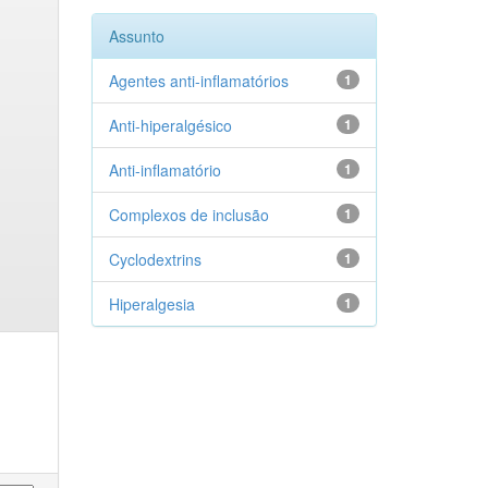
Assunto
Agentes anti-inflamatórios
1
Anti-hiperalgésico
1
Anti-inflamatório
1
Complexos de inclusão
1
Cyclodextrins
1
Hiperalgesia
1