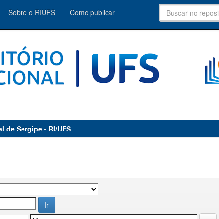
Sobre o RIUFS
Como publicar
al de Sergipe - RI/UFS