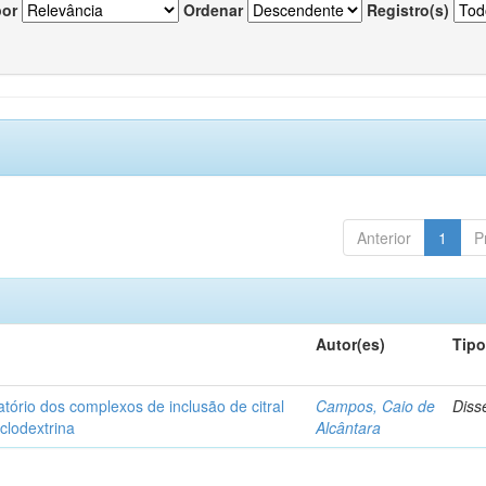
por
Ordenar
Registro(s)
Anterior
1
P
Autor(es)
Tip
matório dos complexos de inclusão de citral
Campos, Caio de
Diss
iclodextrina
Alcântara