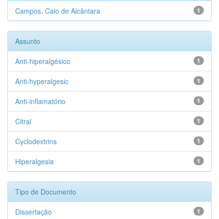
Campos, Caio de Alcântara
1
Assunto
Anti-hiperalgésico
1
Anti-hyperalgesic
1
Anti-inflamatório
1
Citral
1
Cyclodextrins
1
Hiperalgesia
1
Tipo de Documento
Dissertação
1