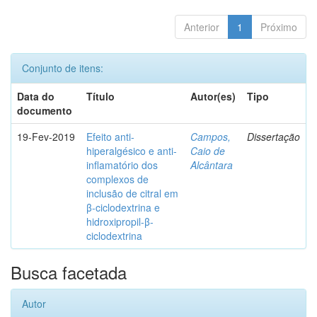
Anterior
1
Próximo
Conjunto de itens:
Data do
Título
Autor(es)
Tipo
documento
19-Fev-2019
Efeito anti-
Campos,
Dissertação
hiperalgésico e anti-
Caio de
inflamatório dos
Alcântara
complexos de
inclusão de citral em
β-ciclodextrina e
hidroxipropil-β-
ciclodextrina
Busca facetada
Autor