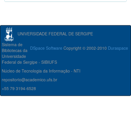
UNIVERSIDADE FEDERAL DE SERGIPE
Sistema de
DSpace Software
Copyright © 2002-2010
Duraspace
Bibliotecas da
Universidade
Federal de Sergipe - SIBIUFS
Núcleo de Tecnologia da Informação - NTI
repositorio@academico.ufs.br
+55 79 3194-6528