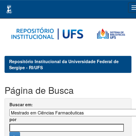
Skip
navigation
Repositório Institucional da Universidade Federal de
Sergipe - RI/UFS
Página de Busca
Buscar em:
por