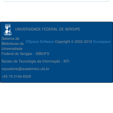
UNIVERSIDADE FEDERAL DE SERGIPE
Sistema de
DSpace Software
Copyright © 2002-2010
Duraspace
Bibliotecas da
Universidade
Federal de Sergipe - SIBIUFS
Núcleo de Tecnologia da Informação - NTI
repositorio@academico.ufs.br
+55 79 3194-6528