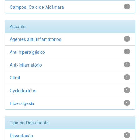
Campos, Caio de Alcântara
1
Assunto
Agentes anti-inflamatórios
1
Anti-hiperalgésico
1
Anti-inflamatório
1
Citral
1
Cyclodextrins
1
Hiperalgesia
1
Tipo de Documento
Dissertação
1