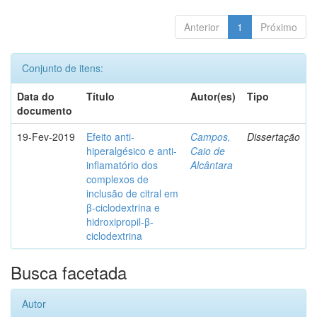
Anterior
1
Próximo
Conjunto de itens:
Data do
Título
Autor(es)
Tipo
documento
19-Fev-2019
Efeito anti-
Campos,
Dissertação
hiperalgésico e anti-
Caio de
inflamatório dos
Alcântara
complexos de
inclusão de citral em
β-ciclodextrina e
hidroxipropil-β-
ciclodextrina
Busca facetada
Autor