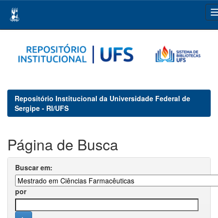
Skip
navigation
Repositório Institucional da Universidade Federal de
Sergipe - RI/UFS
Página de Busca
Buscar em:
por