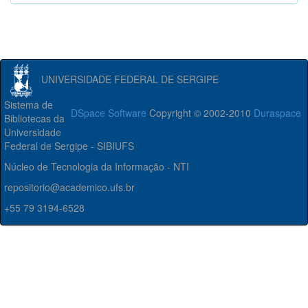
UNIVERSIDADE FEDERAL DE SERGIPE
Sistema de
DSpace Software
Copyright © 2002-2010
Duraspace
Bibliotecas da
Universidade
Federal de Sergipe - SIBIUFS
Núcleo de Tecnologia da Informação - NTI
repositorio@academico.ufs.br
+55 79 3194-6528