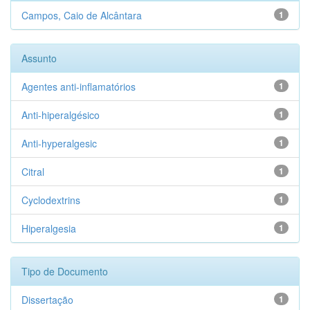
Campos, Caio de Alcântara
1
Assunto
Agentes anti-inflamatórios
1
Anti-hiperalgésico
1
Anti-hyperalgesic
1
Citral
1
Cyclodextrins
1
Hiperalgesia
1
Tipo de Documento
Dissertação
1