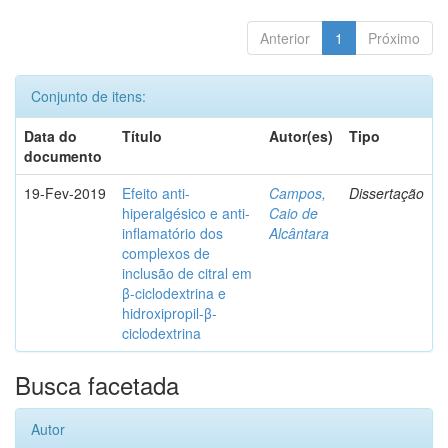
Anterior
1
Próximo
Conjunto de itens:
Data do
Título
Autor(es)
Tipo
documento
19-Fev-2019
Efeito anti-
Campos,
Dissertação
hiperalgésico e anti-
Caio de
inflamatório dos
Alcântara
complexos de
inclusão de citral em
β-ciclodextrina e
hidroxipropil-β-
ciclodextrina
Busca facetada
Autor