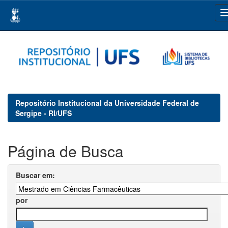
Skip
navigation
Repositório Institucional da Universidade Federal de
Sergipe - RI/UFS
Página de Busca
Buscar em:
por