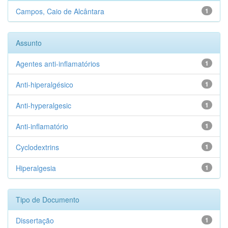
Campos, Caio de Alcântara
1
Assunto
Agentes anti-inflamatórios
1
Anti-hiperalgésico
1
Anti-hyperalgesic
1
Anti-inflamatório
1
Cyclodextrins
1
Hiperalgesia
1
Tipo de Documento
Dissertação
1