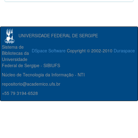
UNIVERSIDADE FEDERAL DE SERGIPE
Sistema de
DSpace Software
Copyright © 2002-2010
Duraspace
Bibliotecas da
Universidade
Federal de Sergipe - SIBIUFS
Núcleo de Tecnologia da Informação - NTI
repositorio@academico.ufs.br
+55 79 3194-6528