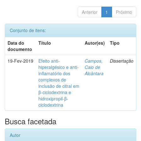
Anterior
1
Próximo
Conjunto de itens:
Data do
Título
Autor(es)
Tipo
documento
19-Fev-2019
Efeito anti-
Campos,
Dissertação
hiperalgésico e anti-
Caio de
inflamatório dos
Alcântara
complexos de
inclusão de citral em
β-ciclodextrina e
hidroxipropil-β-
ciclodextrina
Busca facetada
Autor