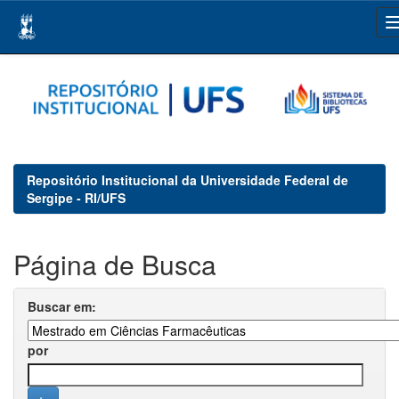
Skip
navigation
Repositório Institucional da Universidade Federal de
Sergipe - RI/UFS
Página de Busca
Buscar em:
por