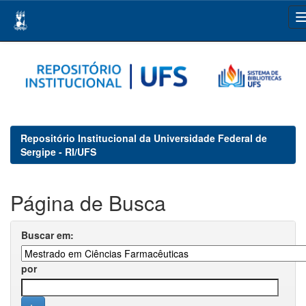
Skip
navigation
Repositório Institucional da Universidade Federal de
Sergipe - RI/UFS
Página de Busca
Buscar em:
por