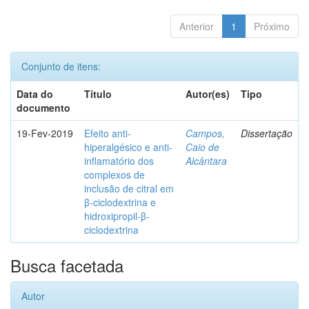
Anterior
1
Próximo
Conjunto de itens:
Data do
Título
Autor(es)
Tipo
documento
19-Fev-2019
Efeito anti-
Campos,
Dissertação
hiperalgésico e anti-
Caio de
inflamatório dos
Alcântara
complexos de
inclusão de citral em
β-ciclodextrina e
hidroxipropil-β-
ciclodextrina
Busca facetada
Autor