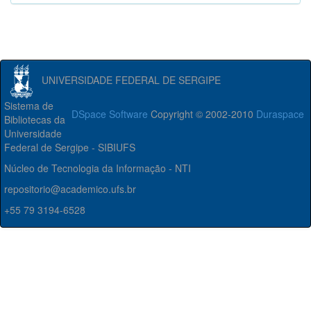
UNIVERSIDADE FEDERAL DE SERGIPE
Sistema de
DSpace Software
Copyright © 2002-2010
Duraspace
Bibliotecas da
Universidade
Federal de Sergipe - SIBIUFS
Núcleo de Tecnologia da Informação - NTI
repositorio@academico.ufs.br
+55 79 3194-6528