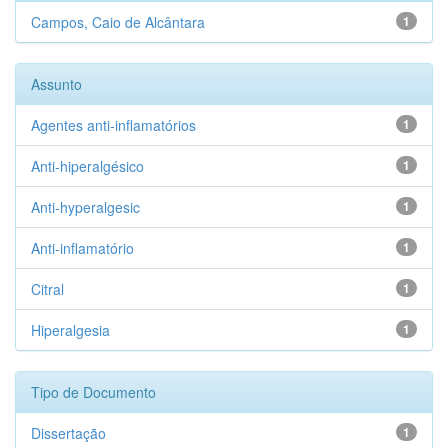
Campos, Caio de Alcântara
1
Assunto
Agentes anti-inflamatórios
1
Anti-hiperalgésico
1
Anti-hyperalgesic
1
Anti-inflamatório
1
Citral
1
Hiperalgesia
1
Tipo de Documento
Dissertação
1