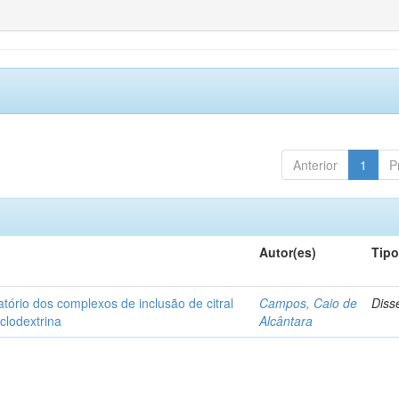
Anterior
1
P
Autor(es)
Tip
matório dos complexos de inclusão de citral
Campos, Caio de
Diss
iclodextrina
Alcântara