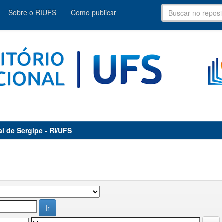
Sobre o RIUFS
Como publicar
al de Sergipe - RI/UFS