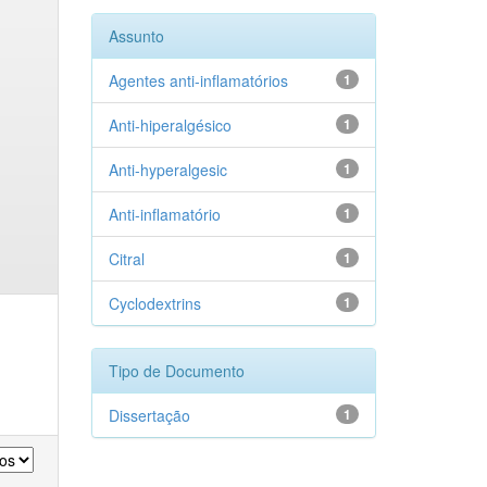
Assunto
Agentes anti-inflamatórios
1
Anti-hiperalgésico
1
Anti-hyperalgesic
1
Anti-inflamatório
1
Citral
1
Cyclodextrins
1
Tipo de Documento
Dissertação
1