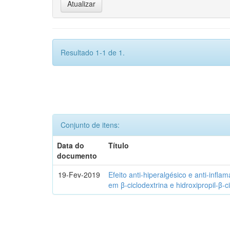
Resultado 1-1 de 1.
Conjunto de itens:
Data do
Título
documento
19-Fev-2019
Efeito anti-hiperalgésico e anti-infla
em β-ciclodextrina e hidroxipropil-β-c