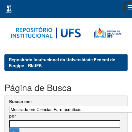
Skip
navigation
Repositório Institucional da Universidade Federal de
Sergipe - RI/UFS
Página de Busca
Buscar em:
por