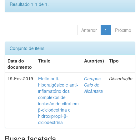
Resultado 1-1 de 1.
Anterior
1
Próximo
Conjunto de itens:
Data do
Título
Autor(es)
Tipo
documento
19-Fev-2019
Efeito anti-
Campos,
Dissertação
hiperalgésico e anti-
Caio de
inflamatório dos
Alcântara
complexos de
inclusão de citral em
β-ciclodextrina e
hidroxipropil-β-
ciclodextrina
Busca facetada