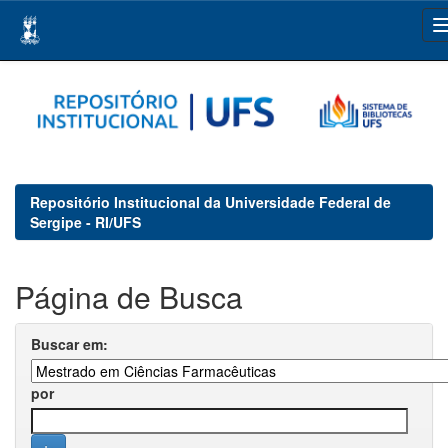
Skip
navigation
Repositório Institucional da Universidade Federal de
Sergipe - RI/UFS
Página de Busca
Buscar em:
por