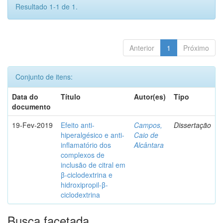
Resultado 1-1 de 1.
Anterior
1
Próximo
Conjunto de itens:
Data do
Título
Autor(es)
Tipo
documento
19-Fev-2019
Efeito anti-
Campos,
Dissertação
hiperalgésico e anti-
Caio de
inflamatório dos
Alcântara
complexos de
inclusão de citral em
β-ciclodextrina e
hidroxipropil-β-
ciclodextrina
Busca facetada