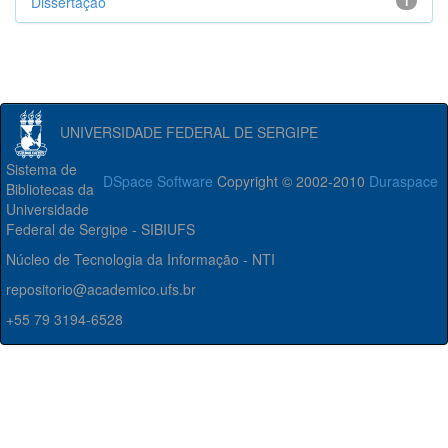
Dissertação
1
UNIVERSIDADE FEDERAL DE SERGIPE
Sistema de
DSpace Software
Copyright © 2002-2010
Duraspace
Bibliotecas da
Universidade
Federal de Sergipe - SIBIUFS
Núcleo de Tecnologia da Informação - NTI
repositorio@academico.ufs.br
+55 79 3194-6528